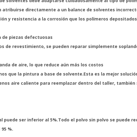
 de solventes debe adaptarse cuidadosamente al tipo de polím
atribuirse directamente a un balance de solventes incorrecto
ón y resistencia a la corrosión que los polímeros depositados
ón de piezas defectuosas
s de revestimiento, se pueden reparar simplemente soplando e
anda de aire, lo que reduce aún más los costos
 que la pintura a base de solvente.Esta es la mejor solución 
nos aire caliente para reemplazar dentro del taller, también
l puede ser inferior al 5%.Todo el polvo sin polvo se puede rec
 95 %.