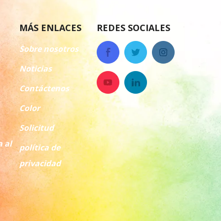
MÁS ENLACES
REDES SOCIALES
Sobre nosotros
Noticias
Contáctenos
Color
Solicitud
a al
política de
privacidad