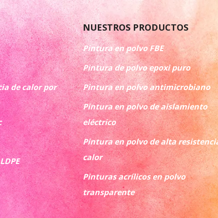
NUESTROS PRODUCTOS
Pintura en polvo FBE
Pintura de polvo epoxi puro
ia de calor por
Pintura en polvo antimicrobiano
Pintura en polvo de aislamiento
c
eléctrico
Pintura en polvo de alta resistenci
calor
 LDPE
Pinturas acrílicos en polvo
transparente