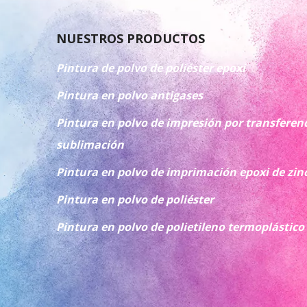
NUESTROS PRODUCTOS
Pintura de polvo de poliéster epoxi
Pintura en polvo antigases
Pintura en polvo de impresión por transferenc
sublimación
Pintura en polvo de imprimación epoxi de zin
Pintura en polvo de poliéster
Pintura en polvo de polietileno termoplástico