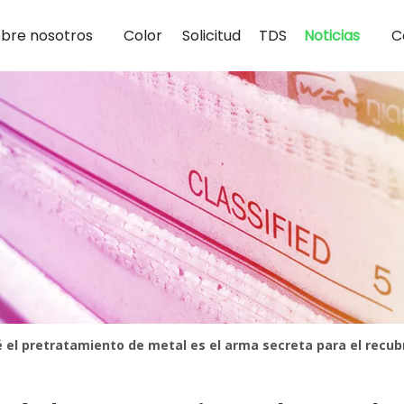
bre nosotros
Color
Solicitud
TDS
Noticias
C
ué el pretratamiento de metal es el arma secreta para el recu