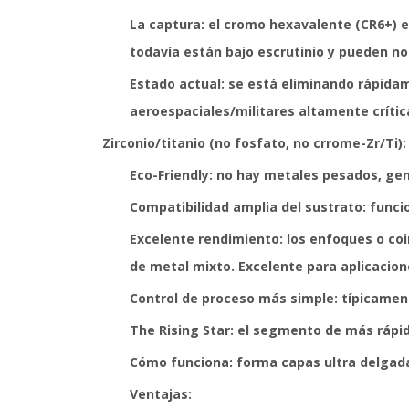
La captura: el cromo hexavalente (CR6+) 
todavía están bajo escrutinio y pueden no
Estado actual: se está eliminando rápida
aeroespaciales/militares altamente crític
Zirconio/titanio (no fosfato, no crrome-Zr/Ti):
Eco-Friendly: no hay metales pesados, ge
Compatibilidad amplia del sustrato: funci
Excelente rendimiento: los enfoques o coin
de metal mixto. Excelente para aplicacion
Control de proceso más simple: típicame
The Rising Star: el segmento de más rápi
Cómo funciona: forma capas ultra delgada
Ventajas: