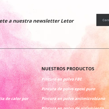
ete a nuestra newsletter Letor
Cor
NUESTROS PRODUCTOS
Pintura en polvo FBE
Pintura de polvo epoxi puro
ia de calor por
Pintura en polvo antimicrobiano
Pintura en polvo de aislamiento