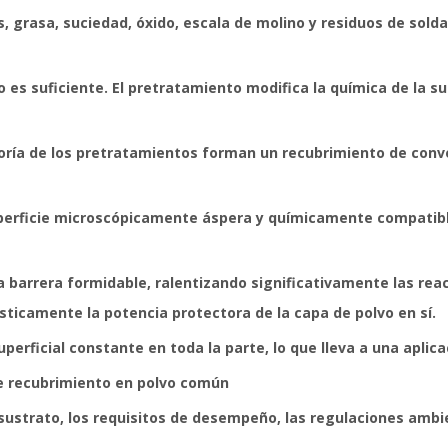
s, grasa, suciedad, óxido, escala de molino y residuos de sol
 no es suficiente. El pretratamiento modifica la química de la 
ría de los pretratamientos forman un recubrimiento de conver
perficie microscópicamente áspera y químicamente compatibl
a barrera formidable, ralentizando significativamente las re
sticamente la potencia protectora de la capa de polvo en sí.
erficial constante en toda la parte, lo que lleva a una aplicac
e recubrimiento en polvo común
 sustrato, los requisitos de desempeño, las regulaciones ambi