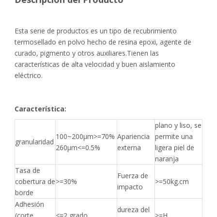
Esta serie de productos es un tipo de recubrimiento
termosellado en polvo hecho de resina epoxi, agente de
curado, pigmento y otros auxiliares.Tienen las
características de alta velocidad y buen aislamiento
eléctrico.
Característica:
plano y liso, se
100~200μm>=70%
Apariencia
permite una
granularidad
260μm<=0.5%
externa
ligera piel de
naranja
Tasa de
Fuerza de
cobertura de
>=30%
>=50kg.cm
impacto
borde
Adhesión
dureza del
(corte
<=2 grado
>=H