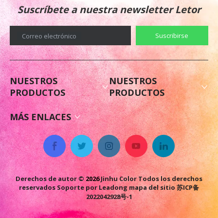
Suscríbete a nuestra newsletter Letor
Suscribirse
Correo electrónico
NUESTROS
NUESTROS
PRODUCTOS
PRODUCTOS
MÁS ENLACES
Derechos de autor ©
2026
Jinhu Color Todos los derechos
reservados Soporte por
Leadong
mapa del sitio
苏ICP备
2022042928号-1