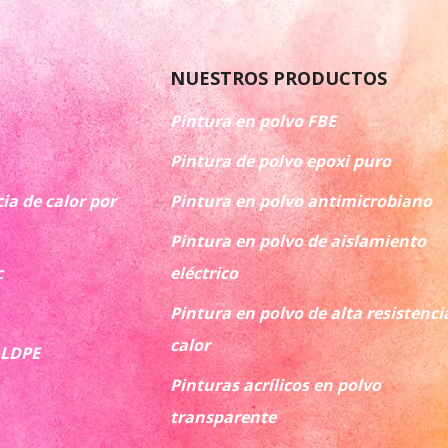
NUESTROS PRODUCTOS
Pintura en polvo FBE
Pintura de polvo epoxi puro
ia de calor por
Pintura en polvo antimicrobiano
Pintura en polvo de aislamiento
c
eléctrico
Pintura en polvo de alta resistenci
calor
 LDPE
Pinturas acrílicos en polvo
transparente