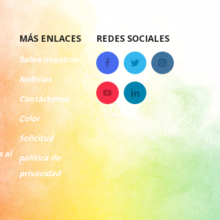
MÁS ENLACES
REDES SOCIALES
Sobre nosotros
Noticias
Contáctenos
Color
Solicitud
a al
política de
privacidad