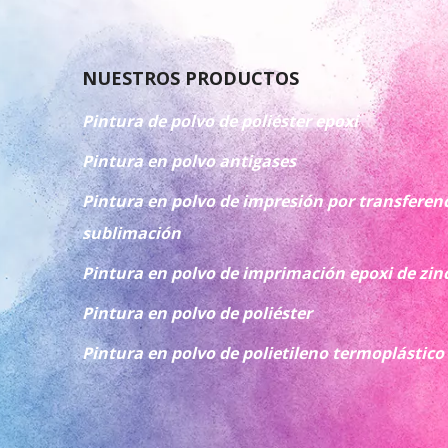
NUESTROS PRODUCTOS
Pintura de polvo de poliéster epoxi
Pintura en polvo antigases
Pintura en polvo de impresión por transferenc
sublimación
Pintura en polvo de imprimación epoxi de zin
Pintura en polvo de poliéster
Pintura en polvo de polietileno termoplástico