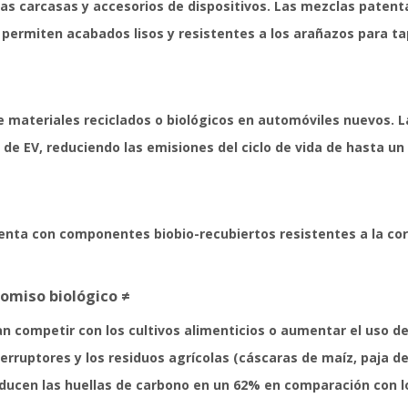
 las carcasas y accesorios de dispositivos. Las mezclas patent
) permiten acabados lisos y resistentes a los arañazos para t
e materiales reciclados o biológicos en automóviles nuevos. L
s de EV, reduciendo las emisiones del ciclo de vida de hasta 
nta con componentes biobio-recubiertos resistentes a la corro
omiso biológico ≠
n competir con los cultivos alimenticios o aumentar el uso de
erruptores y los residuos agrícolas (cáscaras de maíz, paja d
educen las huellas de carbono en un 62% en comparación con l