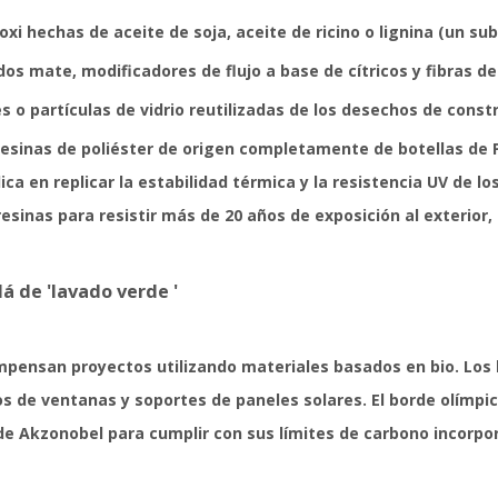
poxi hechas de aceite de soja, aceite de ricino o lignina (un su
dos mate, modificadores de flujo a base de cítricos y fibras de
s o partículas de vidrio reutilizadas de los desechos de const
resinas de poliéster de origen completamente de botellas de 
ica en replicar la estabilidad térmica y la resistencia UV de l
esinas para resistir más de 20 años de exposición al exterior, 
á de 'lavado verde '
mpensan proyectos utilizando materiales basados ​​en bio. Lo
s de ventanas y soportes de paneles solares. El borde olímpi
 de Akzonobel para cumplir con sus límites de carbono incorpo