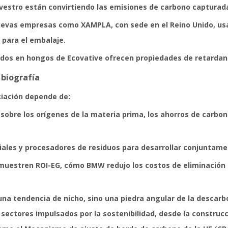
estro están convirtiendo las emisiones de carbono capturada
nuevas empresas como XAMPLA, con sede en el Reino Unido, us
 para el embalaje.
ados ​​en hongos de Ecovative ofrecen propiedades de retarda
 biografía
ciación depende de:
sobre los orígenes de la materia prima, los ahorros de carbono
riales y procesadores de residuos para desarrollar conjuntam
emuestren ROI-EG, cómo BMW redujo los costos de eliminació
na tendencia de nicho, sino una piedra angular de la descarboni
ctores impulsados ​​por la sostenibilidad, desde la construcci