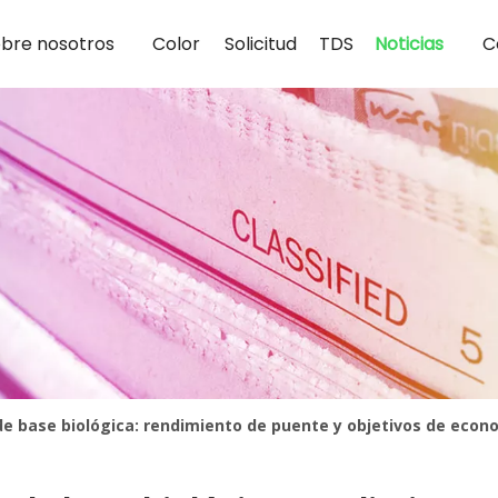
bre nosotros
Color
Solicitud
TDS
Noticias
C
e base biológica: rendimiento de puente y objetivos de econo