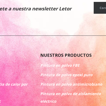
ete a nuestra newsletter Letor
Cor
NUESTROS PRODUCTOS
Pintura en polvo FBE
Pintura de polvo epoxi puro
ia de calor por
Pintura en polvo antimicrobiano
Pintura en polvo de aislamiento
c
eléctrico