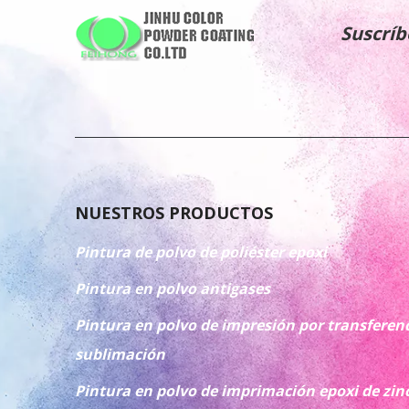
Suscríb
NUESTROS PRODUCTOS
Pintura de polvo de poliéster epoxi
Pintura en polvo antigases
Pintura en polvo de impresión por transferenc
sublimación
Pintura en polvo de imprimación epoxi de zin