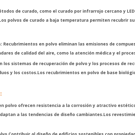
todos de curado, como el curado por infrarrojo cercano y LED 
Los polvos de curado a baja temperatura permiten recubrir sus
s:
Recubrimientos en polvo
eliminan las emisiones de compuest
dares de calidad del aire, como la atención médica y el proc
en los sistemas de recuperación de polvo y los procesos de rec
siduos y los costos.Los recubrimientos en polvo de base biol
:
n polvo ofrecen resistencia a la corrosión y atractivo estétic
daptan a las tendencias de diseño cambiantes.Los revestimien
olvo
Contribuir al diseño de edificios sostenibles con propied