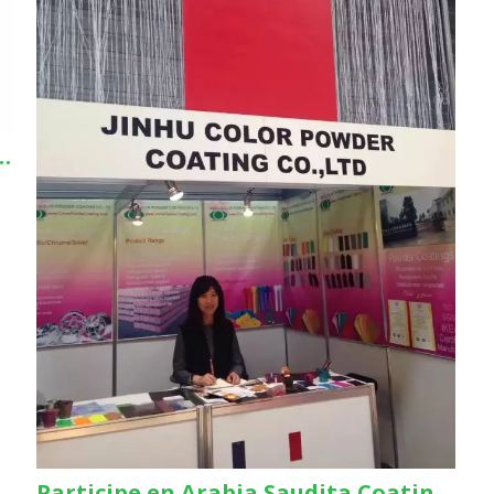
 a la 133.ª Feria de Cantón el 15 de abril de 2023
Participe en Arabia Saudita Coatings Show 2023