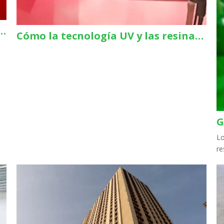
oros en aluminio fundido con recubrimiento en polvo (y cómo detenerlos para siempre)
Cómo la tecnología UV y las resinas de origen biológico están redefiniendo el recubrimiento en polvo
Lo
re